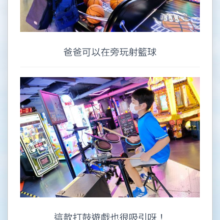
爸爸可以在旁玩射籃球
這款打鼓遊戲也很吸引呀！