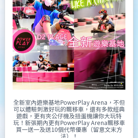
全新室內遊樂基地PowerPlay Arena，不但
可以體驗刺激好玩的飄移車，還有多款經典
遊戲，更有夾公仔機及扭蛋機讓你大玩特
玩！新張期內更有PowerPlay Arena飄移車
買一送一及送10個代幣優惠（留意文末方
法）！