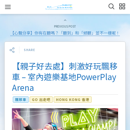
PREVIOUS POST
【心聲分享】你有在聽嗎？「聽到」和「傾聽」並不一樣呢！
SHARE
【親子好去處】刺激好玩飄移
車 – 室內遊樂基地PowerPlay
Arena
飄移車
GO 出走吧
HONG KONG 香港