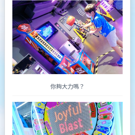
你夠大力嗎？