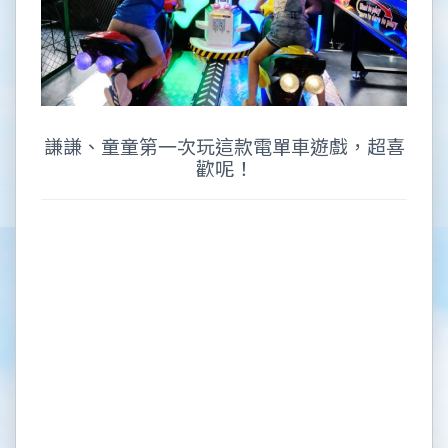
謙謙、童童第一次玩這款電單車遊戲，超喜
歡呢！