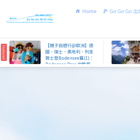
Home
Go Go Go 
【親子自遊行@歐洲】德
Featured
國、瑞士、奧地利、列支
敦士登Bodensee篇(1)：
Bodensee Pass 攻略篇
【親子自遊行@歐洲】德
【親子自遊行@歐洲】Bodensee
Pass 博登湖通行證
國、瑞士、奧地利、列支
Austria 奧地利
Germany 德國
敦士登Bodensee篇(19)：
Go Go Go 出走吧
LOCORAMA Railway
Liechtenstein 列支敦士登
Theme Park,
【親子好去處】20秒內任
Switzerland 瑞士
Romanshorn
抓飛天大富翁紙幣 – 大富
童你出走吧 - 親子旅遊系列
翁夢想世界
【親子自遊行@歐洲】Bodensee
Pass 博登湖通行證
Go Go Go 出走吧
Switzerland 瑞士
Go 出走吧
Hong Kong 香港
【親子好去處】虛擬互動
童你出走吧 - 親子旅遊系列