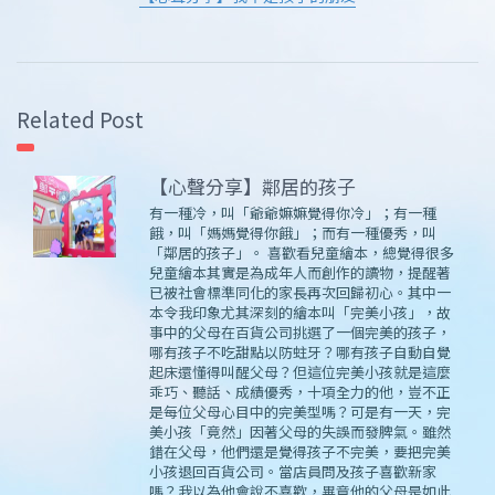
Related Post
【心聲分享】鄰居的孩子
有一種冷，叫「爺爺嫲嫲覺得你冷」；有一種
餓，叫「媽媽覺得你餓」；而有一種優秀，叫
「鄰居的孩子」。 喜歡看兒童繪本，總覺得很多
兒童繪本其實是為成年人而創作的讀物，提醒著
已被社會標準同化的家長再次回歸初心。其中一
本令我印象尤其深刻的繪本叫「完美小孩」，故
事中的父母在百貨公司挑選了一個完美的孩子，
哪有孩子不吃甜點以防蛀牙？哪有孩子自動自覺
起床還懂得叫醒父母？但這位完美小孩就是這麼
乖巧、聽話、成績優秀，十項全力的他，豈不正
是每位父母心目中的完美型嗎？可是有一天，完
美小孩「竟然」因著父母的失誤而發脾氣。雖然
錯在父母，他們還是覺得孩子不完美，要把完美
小孩退回百貨公司。當店員問及孩子喜歡新家
嗎？我以為他會說不喜歡，畢竟他的父母是如此