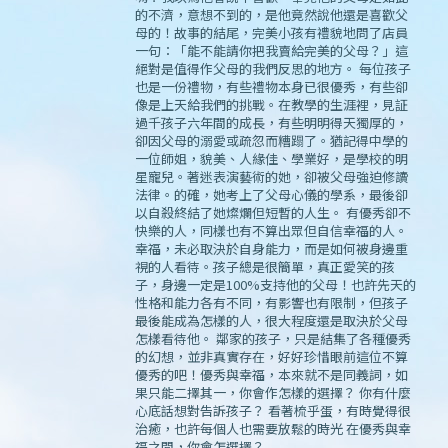
的不濟，意想不到的，是他竟然說他還是喜歡父
母的！故事的結尾，完美小孩有禮貌地問了店員
一句：「能不能請你把我賣給完美的父母？」這
絕對是值得作父母的我們反思的地方。 每位孩子
也是一份禮物，有些禮物本身已很優秀，有些卻
像是上天給我們的挑戰。在教學的生涯裡，見証
過千孩子六年間的成長，有些明明得天獨厚的，
卻因父母的溺愛或疏忽而糟蹋了。猶記得中學的
一位師姐，貌美、人緣佳、學業好，是學校的明
星寵兒。著迷表演藝術的她，卻被父母強迫修讀
法律。的確，她考上了父母心儀的學系，最後卻
以自殺終結了她燦爛但短暫的人生。 有優秀卻不
快樂的人，同樣也有不算出眾但自信幸福的人。
幸福，未必取決於自身能力，而是如何被身邊重
視的人看待。孩子總是很簡單，真正愛笑的孩
子，身邊一定是100%支持他的父母！也許先天的
性格和能力各有不同，有影響也有限制，但孩子
最後能成為怎樣的人，很大程度還是取決於父母
怎樣看待他。 鄰家的孩子，只是結集了各種優秀
的幻想，並非真實存在，好好珍惜眼前這位不算
優秀的吧！優秀與幸福，本來就不是同義詞，如
果只能二擇其一，你會作怎樣的選擇？ 你有什麼
心底話想對告訴孩子？ 看著梳乎蛋，有時覺得很
治癒，也許每個人也需要放鬆的時光 在優秀與幸
福之間，你會怎選擇？