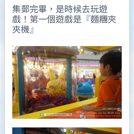
集郵完畢，是時候去玩遊
戲！第一個遊戲是『麵糰夾
夾機』