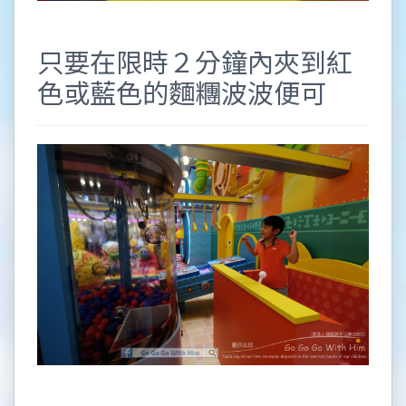
只要在限時２分鐘內夾到紅
色或藍色的麵糰波波便可