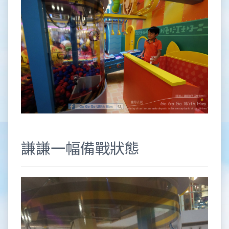
謙謙一幅備戰狀態