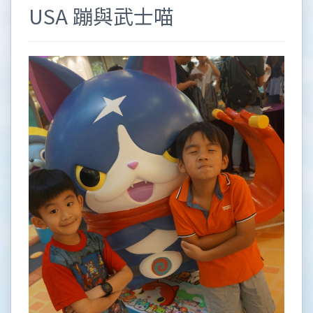
USA 蹦與武士喵