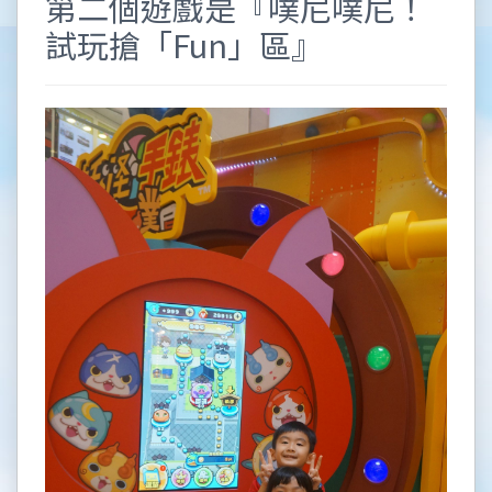
第二個遊戲是『噗尼噗尼！
試玩搶「Fun」區』