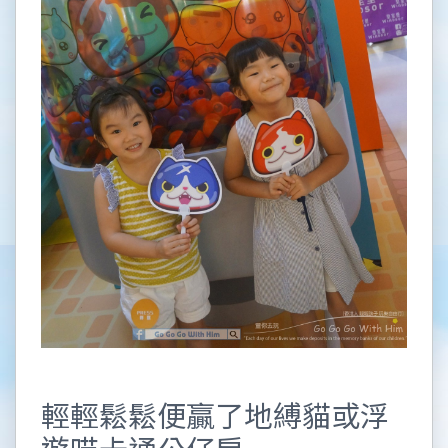
輕輕鬆鬆便贏了地縛貓或浮