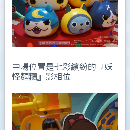
中場位置是七彩繽紛的『妖
怪麵糰』影相位