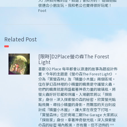
人鬥快拍亮著的燈，拍錯了會扣分的！ 這個遊戲
很適合小朋友玩，我和老公也覺得很好玩呢！
Foot
Related Post
[限時]D2Place螢の森The Forest
Light
喜歡 D2 Place 每年都會以浪漫的故事為題設計佈
置，今年的主題是《螢の森The Forest Light》，
分為『賞螢森林』及『精靈小木屋』兩個區域。
住在夢幻森林裡的小精靈的職責是守護螢火蟲，
他們的職責就是用盛載著神奇力量的玻璃瓶，將
螢火蟲好好珍藏和保護。入場觀眾將以「探險
家」身份，深入探索螢の森的秘密，欣賞螢光點
點飛舞、尋找小精靈的身影。而飄雪的天台則設
計成『精靈小木屋』，讓大家在夜空下打咭。
「賞螢森林」位於商場二期The Garage 大家將以
「探險家」身份，拿著神奇發光瓶，深入探索螢
の森的秘密 場內較黑，亦有霧，但不恐佈的 ^^