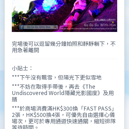
完場後可以逗留幾分鐘拍照和靜靜躺下，不
用急著離開
小貼士：
***下午沒有飄雪，但陽光下更似雪地
***不妨在取得手帶後，再去《The
Undiscovered World隱藏光影國度》及用
膳
***於商場消費滿HK$300換「FAST PASS」
2張，HK$500換4張，可優先自由選擇心儀
場次，更可於專用通道快速通關，縮短排隊
等待時間。