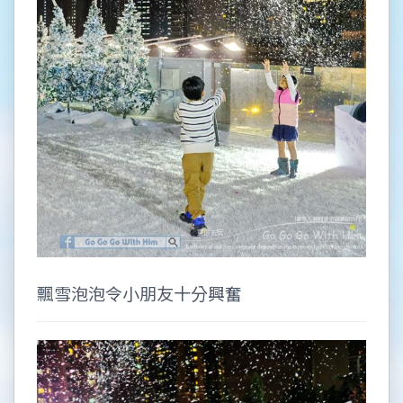
飄雪泡泡令小朋友十分興奮