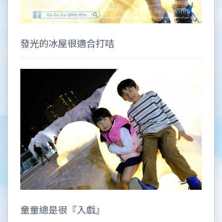
發光的冰屋很適合打咭
童童總是很『入戲』