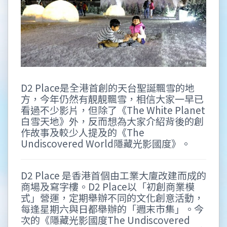
D2 Place是全港首創的天台聖誕飄雪的地
方，今年仍然有靚靚飄雪，相信大家一早已
看過不少影片，但除了《The White Planet
白雪天地》外，反而想為大家介紹背後的創
作故事及較少人提及的《The
Undiscovered World隱藏光影國度》。
D2 Place 是香港首個由工業大廈改建而成的
商場及寫字樓。D2 Place以「初創商業模
式」營運，定期舉辦不同的文化創意活動，
每逢星期六與日都舉辦的「週末市集」。今
次的《隱藏光影國度The Undiscovered