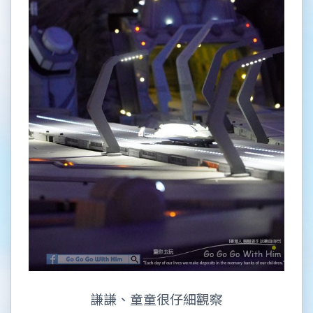
謙謙、童童很仔細觀察