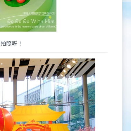
來拍照呀！