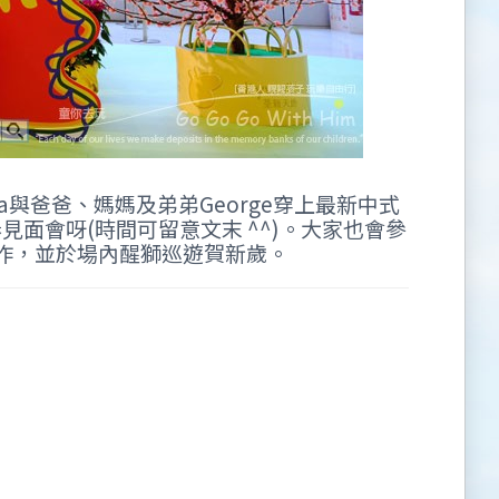
ppa與爸爸、媽媽及弟弟George穿上最新中式
新春見面會呀(時間可留意文末 ^^)。大家也會參
作，並於場內醒獅巡遊賀新歲。