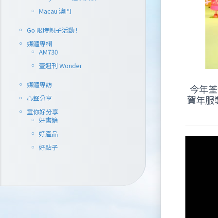
Macau 澳門
Go 限時親子活動 !
媒體專欄
AM730
壹週刊 Wonder
媒體專訪
今年荃
賀年服裝
心聲分享
童你好分享
好書籍
好產品
好點子