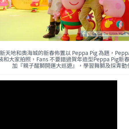
新天地和奧海城的新春佈置以 Peppa Pig 為題，Pe
和大家拍照，Fans 不要錯過賀年造型Peppa Pig
加『親子醒獅開運大巡遊』，學習舞獅及採青動