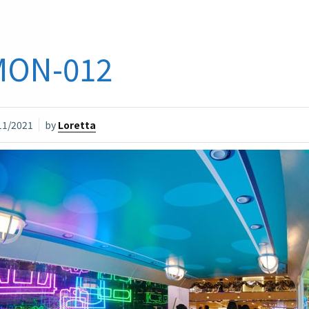
MON-012
11/2021
by
Loretta