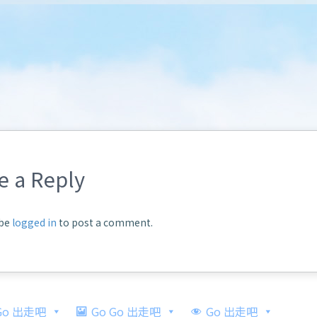
e a Reply
 be
logged in
to post a comment.
 Go 出走吧
Go Go 出走吧
Go 出走吧