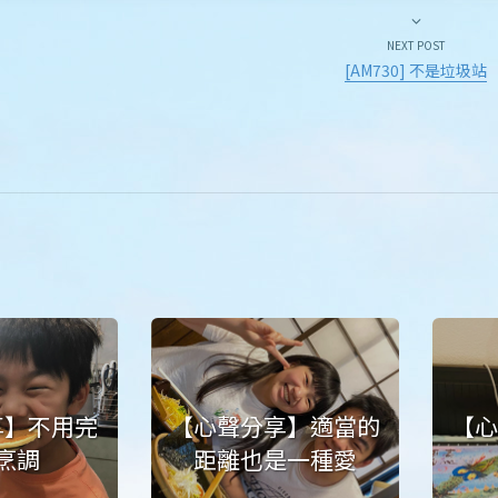
NEXT POST
[AM730] 不是垃圾站
享】不用完
【心聲分享】適當的
【
烹調
距離也是一種愛