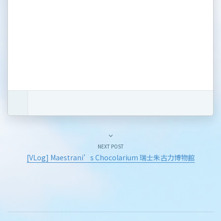
NEXT POST
[VLog] Maestrani’s Chocolarium 瑞士朱古力博物館