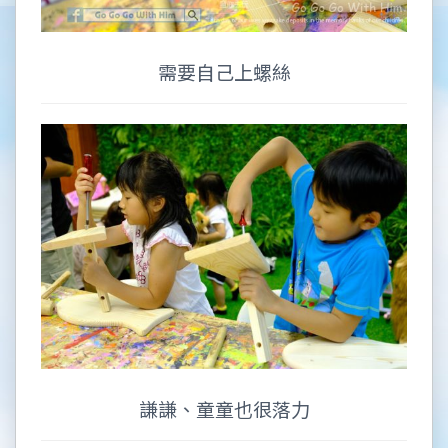
需要自己上螺絲
謙謙、童童也很落力