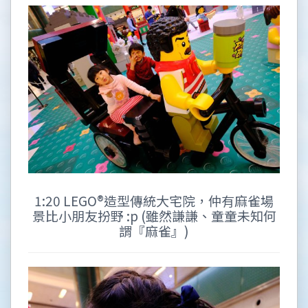
1:20 LEGO®造型傳統大宅院，仲有麻雀場
景比小朋友扮野 :p (雖然謙謙、童童未知何
謂『麻雀』)