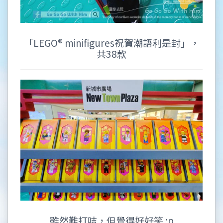
「LEGO® minifigures祝賀潮語利是封」，
共38款
雖然難打咭，但覺得好好笑 :p