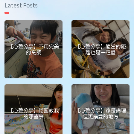
Latest Posts
【心聲分享】不用完美
【心聲分享】適當的距
的烹調
離也是一種愛
【心聲分享】砌圖教我
【心聲分享】家是講理
的那些事
但更講愛的地方