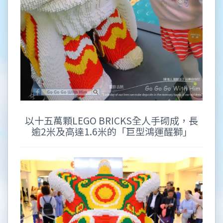
以十五萬顆LEGO BRICKS全人手砌成，長
逾2米及高達1.6米的「巨型鴻運醒獅」