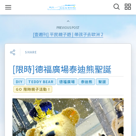
PREVIOUS POST
[壹週刊] 平民親子遊 | 帶孩子去歐洲 2
SHARE
[限時]德福廣場泰迪熊聖誕
DIY
TEDDY BEAR
德福廣場
泰迪熊
聖誕
GO 限時親子活動 !