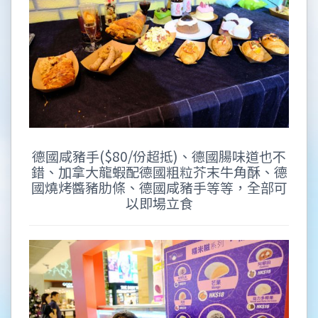
德國咸豬手($80/份超抵)、德國腸味道也不
錯、加拿大龍蝦配德國粗粒芥末牛角酥、德
國燒烤醬豬肋條、德國咸豬手等等，全部可
以即場立食