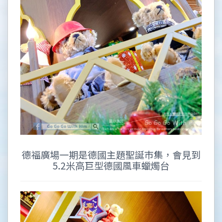
德福廣場一期是德國主題聖誕巿集，會見到
5.2米高巨型德國風車蠟燭台