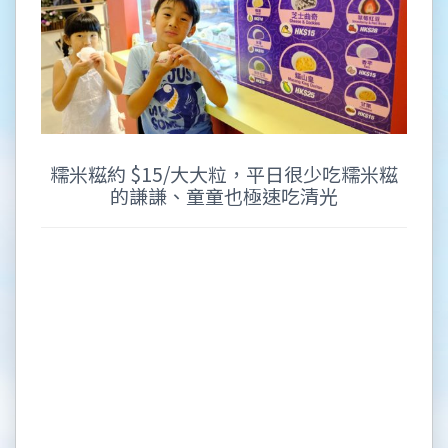
糯米糍約 $15/大大粒，平日很少吃糯米糍
的謙謙、童童也極速吃清光