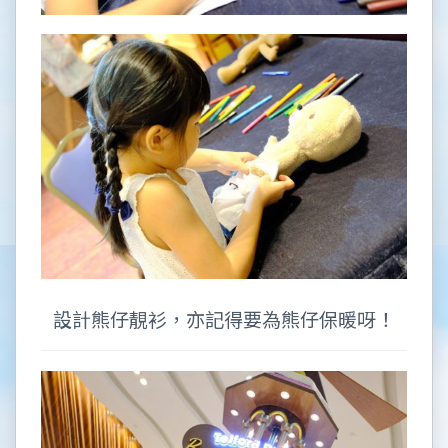
設計熊仔靚衫，亦記得要為熊仔保暖呀！