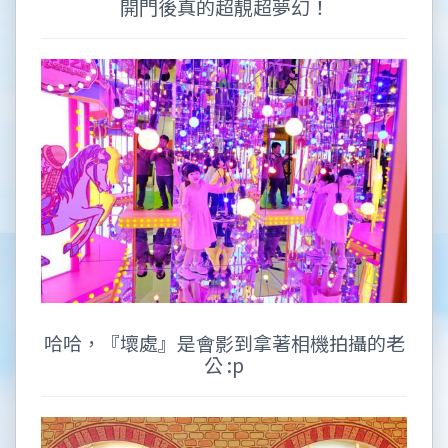
開門後真的超靚超夢幻！
哈哈，『壞處』是會影到拿著相機拍攝的老
公 :p