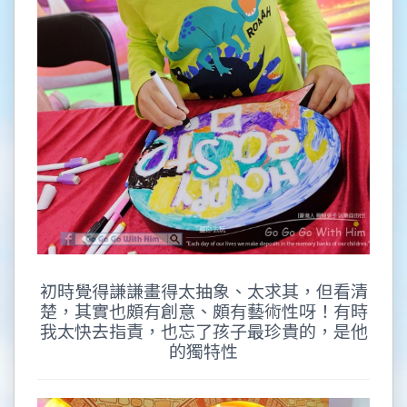
初時覺得謙謙畫得太抽象、太求其，但看清
楚，其實也頗有創意、頗有藝術性呀！有時
我太快去指責，也忘了孩子最珍貴的，是他
的獨特性