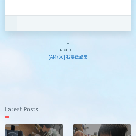
NEXT POST
[AM730] 我要做船長
Latest Posts