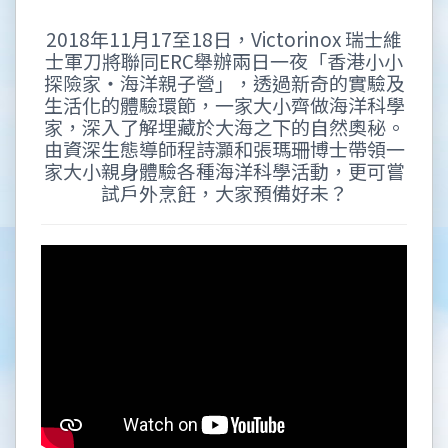
2018年11月17至18日，Victorinox 瑞士維
士軍刀將聯同ERC舉辦兩日一夜「香港小小
探險家‧海洋親子營」，透過新奇的實驗及
生活化的體驗環節，一家大小齊做海洋科學
家，深入了解埋藏於大海之下的自然奧秘。
由資深生態導師程詩灝和張瑪珊博士帶領一
家大小親身體驗各種海洋科學活動，更可嘗
試戶外烹飪，大家預備好未？