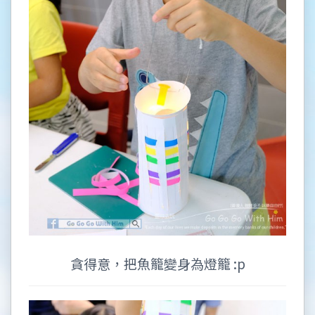
貪得意，把魚籠變身為燈籠 :p