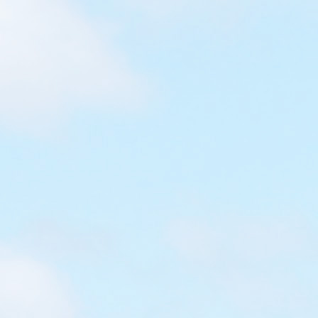
【親子自遊行@歐洲】德國、瑞士、
奧地利、列支敦士登Bodensee篇
(5)：航空航天博物館Dornier
Museum Friedrichshafen
[一家四口4萬蚊歐遊21日 4人$1500德國、瑞士、奧地
利、列支敦士登玩7 日Bodensee篇(5)：航空航天博物館]
《Dornier Museum Friedrichshafen》航空航天博物
館，展出了Dornier飛機類型、無人駕駛飛行器、多種飛
機發動機、模型和歷史照片，以及包括衛星在內的航空航
天設備，大人、小朋友飛機迷都能體驗這100年來的航空
歷史。 航空航天博物館Dornier Museum
Friedrichshafen 進入博物館後一定要到外面的展覽場地
參觀，戶外展覽與博物館機庫直接相鄰 面積超過1200平
方米，部分飛機可以入內參觀的 我不懂得分飛機的類型，
但這架飛機外型很有趣 ^^...