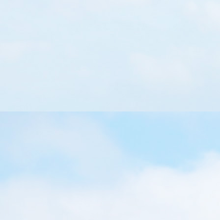
擇：CooperVision MiSight日間隱形
眼鏡 全面控制近視
之前與大家分享過沒有接觸電子產品、亦常常參與戶外活
動的謙謙竟然有 300 度近視，無奈之餘，其實最擔心眼球
正在發育的他會變成大近視，增加眼疾出現的機會…一年
多以來，不少家長 inbox 詢問我 OK 鏡（夜間矯視隱形眼
鏡）的效果，坦白說，效果極好，真心推介！但很多家長
也因價錢較高亦擔心小朋友難以適應佩戴硬鏡，並且要每
日自行清洗而卻步… 一直也很想了解其他矯視產品，所以
當我發現坊間有另一個近視控制方法：CooperVision日
間隱形眼鏡 MiSight時，我就很想帶謙謙去試！ 作為老
師，作為媽咪，也希望這篇分享能幫助你的孩子更了解不
同的矯視方法，不會像我當初諱疾忌醫，因不了解而錯過
了在謙謙近視度數仍淺時讓他配戴有近視控制或矯視功能
的隱形眼鏡。今次我會分享配戴CooperVision隱形眼鏡
MiSight三個重點：眼睛檢查過程、配戴MiSight的流程，
以及MiSight的優、缺點。 來到茂昌眼鏡做眼睛檢查，第
一步是用儀器測試眼睛近視度數 視光師會進一步檢查眼角
膜、結膜、眼簾、眼底等部位的健康。...
Read More