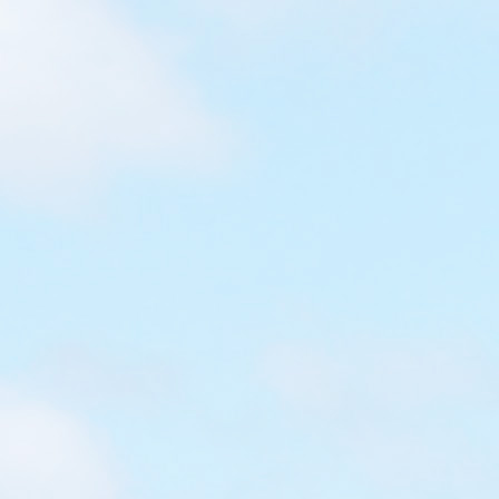
[限時]反斗聖誕親子嘉年華@黃金海
岸商場
黃金海岸商場的「反斗親子聖誕嘉年華」，謙謙、童童最
愛充氣撞撞球，影到極多靚相，其他攤位包括F1賽車
場、、騎馬仔天地、親子釣魚池、開心射擊場、魔幻大泡
泡、海龜波波池等，最正是每款遊戲大概可以玩 10分鐘，
比一般的嘉年華長，於黃金海岸商場消費$300，也可獲贈
遊戲券５張，梗有一款遊戲適合你的小朋友。 反斗親子聖
誕嘉年華共有八大活動，未開始前，謙謙、童童挑選了最
心儀活動 我們在十點開場時開始玩，當然是趁人少時先選
擇最多人喜歡的『充氣撞撞球』，每人可以玩8分鐘，一
定可以盡興 穿上泡泡球戰衣，超攪笑！ 鬥射龍門 興奮得
開始用手玩 極容易影到精彩照片 笑聲不斷的遊戲 挑戰特
大泡泡球戰衣 保護度十足，不怕受傷 第二個遊戲是『開心
射擊場』...
Read More