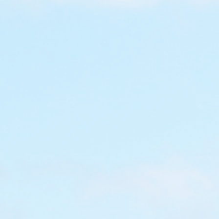
【親子自遊行@歐洲
國黑森林篇(8)：Haus
Natru (House of Na
[一家四口4萬蚊歐遊21日(8) 
Hochschwarzwald Card免費參
der Natru (House of Nature
然] 謙謙、童童從不是文靜型，
遊行@歐洲】德
館真的不是他們的茶…Haus der Nat
(5)：
Read More
na
WRITTEN BY
蚊歐遊21日(5) 住宿送
Loretta
zwald Card免費玩
a 德國最高室內高空繩索、彈床
Fundorena絕對是放電之
hwarzwald Card可免費玩