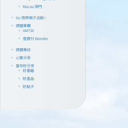
德國最高的室
Macau 澳門
及溜冰場。5
索，超正！ 
Go 限時親子活動 !
Hochschwar
媒體專欄
High Ropes 
AM730
Read More
壹週刊 Wonder
媒體專訪
WRITTEN BY
心聲分享
Loretta
童你好分享
好書籍
好產品
好點子