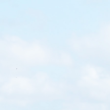
內高空繩索、彈床競技場以
歲便可以開始挑戰高空繩
入場時以可以
zwald Card免費玩45 分鐘
(高空繩索) 或...