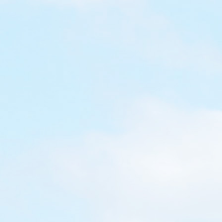
】德
 der
ture)
住宿送
觀 Haus
) 認識大自
參觀博物
ur...