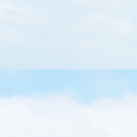
分美味，不妨來試試看！ 亞
觀光工廠 地址：宜蘭市梅洲
：(03) 9286777 入場費