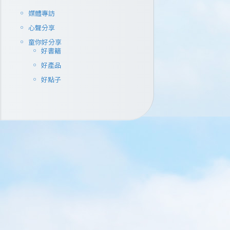
蛋糕不貴，十
媒體專訪
典蛋糕密碼館
二路122號 電話
心聲分享
用：全免...
童你好分享
好書籍
Read More
好產品
好點子
WRITTEN BY
Loretta