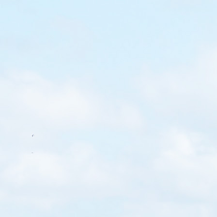
去處@宜蘭】年
好味 – 亞典蛋糕
光工廠
糕密碼館觀光工廠，你便會
啡香味和令人難以抗拒的蛋
免費飲，蛋糕也是免費試吃
好味的緣故，你一定會滿載
時以為這是個用來敲的銅鑼，
銅鑼燒造型擺設 能看到最出
生產過程，買得更安心 小朋
充滿興趣，駐足觀賞了很
課程要20人以上所可參加…
燒，但因保存限期只有幾
了一盒（童童、Hailey超
謙亂入破壞了！要記低） 工
試吃的種類多，是買手信的
意保存限期不一，大多數只
點要留意呀！（不過真係超
了好幾盒，也可宜蘭之旅中
 亞典蛋糕密碼館觀光工廠的