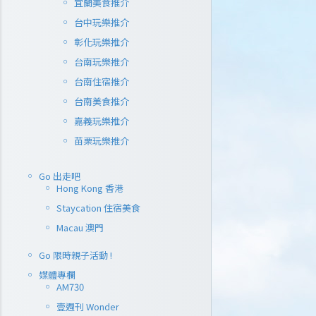
【親子好
宜蘭美食推介
台中玩樂推介
輪蛋糕太
彰化玩樂推介
密碼館觀
台南玩樂推介
一進入亞典蛋
台南住宿推介
聞到濃濃的咖
台南美食推介
糕香味，咖啡
嘉義玩樂推介
的，但因為太
而歸的！ 初
苗栗玩樂推介
但原來是一個
名的年輪蛋糕
Go 出走吧
友對製作過程
Hong Kong 香港
久，可惜DIY
Staycation 住宿美食
可以試吃銅鑼
天，我們只是買
Macau 澳門
可愛，卻被謙
場地方大，可
Go 限時親子活動 !
好地方，但留
媒體專欄
有幾天，這一
AM730
好味，我們買
壹週刊 Wonder
全吃掉了！）