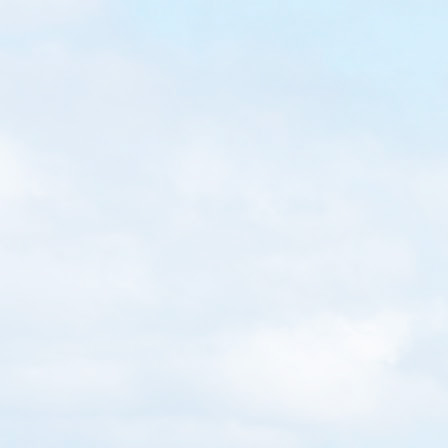
的… 導賞、錄影帶和講解全程約45分鐘，小朋友耐力有
限，看完錄影帶後，小朋友已趕到館內的玩樂區玩（地方
很細，別抱太大期望） 室外有個跳飛機，但要小心車呀！
台灣足鞋健康知識館能給予你很多足鞋的健康知識，職員
也有很心，但對小朋友來說較沉悶，時間充裕的話可到此
一遊，但以遊客的角度會選擇到訪其他地方。...
Read More
WRITTEN BY
Loretta