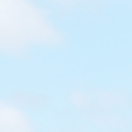
【親子好去處@宜蘭】在風雨中扛起
9個你 ! – 台灣足鞋健康知識館
因為暴雨關係，走進了台灣足鞋健康知識館，入場費其實
頗貴…不過也著實學到一些關於足部的知識。 本來打算去
整溫泉餐，但雨實在太大了！ 付費後便可體驗足壓掃描 站
在檢測板一會，便會出報告 大人和小朋友也會有一份報
告，有助你了解自己足部的需要 完成足壓掃描後，便可參
加導覽。到底1/4是指什麼？ 原來雙腳佔人體的1/4重量 職
員會介紹很多關於足部的小知識，原來跳躍時，足部所要
承受的壓力是９個你！ 亦可體會不同的鞋墊（舒適度的確
因人而異），可惜鞋墊不能獨立購買，要買鞋才能送鞋墊