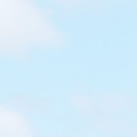
[限時]挪亞方舟「職業特工大本營」
挪亞方舟2018 暑假舉行的「職業特工大本營」，入園後
可免費任玩八大職業，包括英勇的消防員、有型的機師、
空中服務員、中醫師、警察、工程師、太空人、小車手！
活動並不是穿上制服拍照留念般簡單，而是能從中學習不
同的工作性質和職責，並透過體驗增加生活知識。 最不能
錯過的是『飛凡機師訓練中心』，原來是由真正的機師任
教的，每一位導師都能帶我們翱翔天際，記得在玩之時與
他們談談工作的點滴呀！ 八大職業到底包括什麼活動？除
了賽車項目因天雨關係未能參與外，現在也一一為大家詳
盡介紹 ^^ 『精英消防體驗營』是挪亞方舟的重點推介，
的確好玩！ 不是單單『打咭』呀，而是通過互動體驗形式
了解消防員的日常工作及消防裝備 導師會講解學習防火知
識 小朋友積極答問題 發生火警時該帶什麼？ 著火時要什
麼辦？ 聽了導師分享，謙謙也要示範一次...
Read More