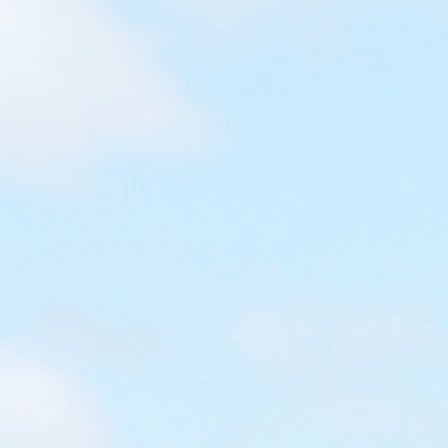
[香港]親子皮影戲體驗工作坊
今天我們來到香港小童群益會社區創意學習中心，參加由
來自台灣的『影子傳奇劇團』演出及教授的『親子皮影戲
體驗工作坊』 皮影戲？第一刻我想到傳統的神話故事，想
不到導師以多啦A夢和大雄的皮影戲故事作開場，引得小
朋友哈哈大笑 台灣三大偶戲包括布袋戲、傀儡戲和皮影戲
皮影戲的製作材料，當然是牛皮啦 想不到，牛皮一邊是滑
的，而另一邊則是粗糙的。牛皮到底是什麼氣味？會否有
濃濃的皮味？原來，牛皮是無氣味的 導師會為我們講解牛
皮戲偶製作流程 已描圖的牛皮很特別吧 你知道嗎？原來皮
影偶身上只有兩枝棍，分別在身上和說話的手上，哪到底
怎樣可以做出不同的動作呢？導師會為你示範 現代的皮影
戲故事，不再局限於傳統神話。今天影子傳奇劇團則為大
家預備了這個關於『海洋保育』的故事 加上互動元素，小
朋友可參與其中 加點創意，廢物利用，便可設計出小船 影
子傳奇劇團於台灣各地及澳門致力推廣傳統皮影戲文化，
著重教育傳承工程，常常為中、小學生舉辦皮影戲工作
坊，喜歡這個工作坊的流程和資訊性，讓我們認識了傳統
皮影戲歷史、皮影戲偶的構造、了解基本操作原理...