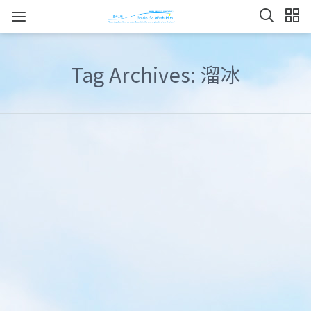
Tag Archives: 溜冰