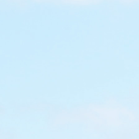
[限時]朗豪坊Gudet
乎遊記
一直覺得他叫『蛋黃哥』，原來
台灣譯名，2015年3月Sanrio
名為『梳乎蛋』，但無論是『蛋
是『梳乎蛋』，超 hea 的形象
心，對於忙到爆炸的香港人來說，h
像很奢侈，但其實越忙又越應該學
之道 :p 『梳乎遊記』這活動其
列的第一章，之後還會有後續活
梳乎蛋的朋友記得密切留意啦！ 
子活動】梳乎蛋
記』主要是五個主題佈置，最好順
GUDETAMA 夏日
一站：梳乎參拜 像日本的神社，
搖麻繩，許個願 沒有鐘響聲，只
』
置 第二站：梳乎禪修室 對呀，
靜地坐著打咭…...
UDETAMA 夏日梳乎
多戶外打卡位！ 京都梳乎茶
Read More
AMA一齊飲杯茶先 :p 看到謙