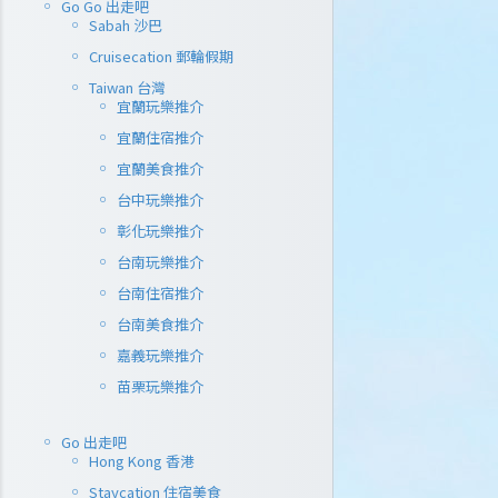
Go Go 出走吧
Sabah 沙巴
Cruisecation 郵輪假期
Taiwan 台灣
宜蘭玩樂推介
宜蘭住宿推介
宜蘭美食推介
台中玩樂推介
彰化玩樂推介
台南玩樂推介
台南住宿推介
【限時親
台南美食推介
嘉義玩樂推介
好梳乎 – 
苗栗玩樂推介
梳乎『郵
Go 出走吧
今次的主題是G
Hong Kong 香港
『郵』，有很
Staycation 住宿美食
屋 同GUDET