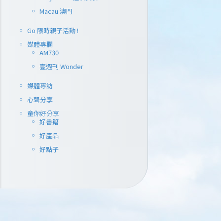
謙扮梳乎的樣子
Macau 澳門
郵差坐陣15
蛋明信片 以
Go 限時親子活動 !
艷，睇到已經
媒體專欄
GUDETAMA
AM730
Read More
壹週刊 Wonder
媒體專訪
WRITTEN BY
心聲分享
Loretta
童你好分享
好書籍
好產品
好點子