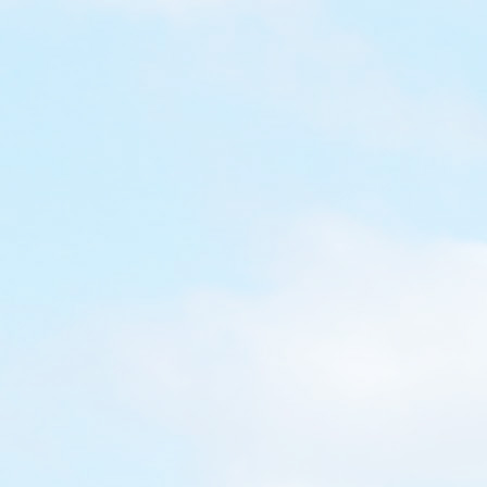
ama梳
蛋黃哥是
定名香港譯
黃哥』還
還是深入民
ea 好
習hea
實是整個系
動，喜歡
『梳乎遊
著行 第
可以搖一
有蛋殼佈
就是這樣靜