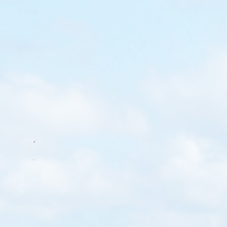
，十分有趣 GUDETAMA
呎郵局 大家可以即場換領梳乎
WRITTEN BY
特製印章印下搞笑圖案 色彩鮮
Loretta
好開心 一定要與
郵差合照 特大鬼馬郵票...