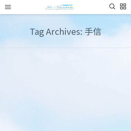
Tag Archives: 手信