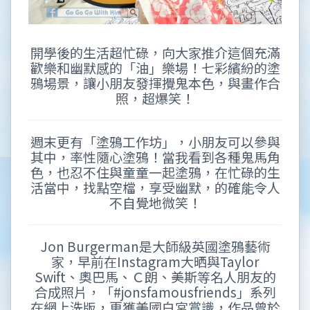
開學後的生活超忙碌，向大家推介這個充滿
歡樂和幽默感的「油」樂場！七彩繽紛的塗
鴉場景，讓小朋友發揮攪鬼本色，與畫作合
照，超爆笑！
週末更有「塗鴉工作坊」，小朋友可以參與
其中，率性隨心塗鴉！當我看到各種鬼馬角
色，也忍不住與童童一起塗鴉，在忙碌的生
活當中，找點空檔，享受幽默，的確能令人
不自覺地微笑！
Jon Burgerman是大師級英國塗鴉藝術
家，早前在Instagram大晒與Taylor
Swift、奧巴馬、Ｃ朗、美斯等名人朋友的
合成照片，「#jonsfamousfriends」系列
在網上洗版，更獲美國白宮賞識，作品曾於