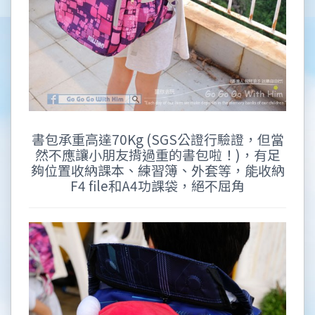
書包承重高達70Kg (SGS公證行驗證，但當
然不應讓小朋友揹過重的書包啦！)，有足
夠位置收納課本、練習簿、外套等，能收納
F4 file和A4功課袋，絕不屈角