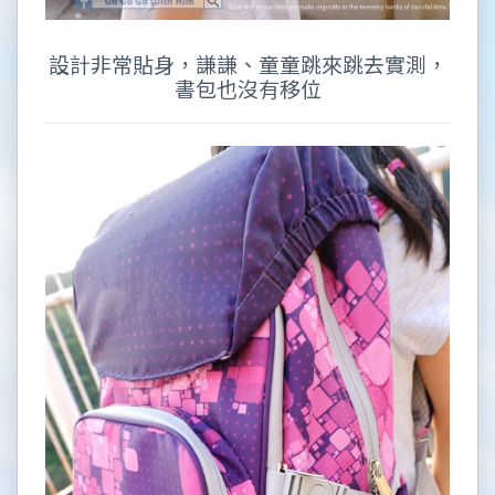
設計非常貼身，謙謙、童童跳來跳去實測，
書包也沒有移位