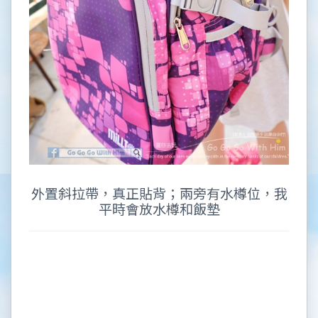
外置斜拉帶，真正貼背；兩旁有水樽位，我
平時會放水樽和飯墊