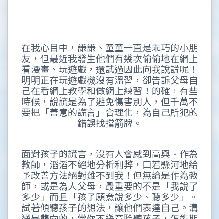
在我心目中，謙謙、童童一直是乖巧的小朋
友，但最近我發生他們有幾次偷偷地在網上
看漫畫、玩遊戲，還試過因此向我說謊呢！
明明正在玩遊戲機沒有溫習，卻告訴父母自
己在看網上教學和做網上練習！的確，有些
時候，說謊是為了避免傷害別人，但千萬不
要把「善意的謊言」合理化，為自己所犯的
錯誤找擋箭牌。
面對孩子的謊言，沒有人會感到高興。作為
教師，滔滔不絕地分析利弊，口若懸河地給
予改善方法絕對難不到我！但無論是作為教
師，或是為人父母，最重要的不是「我說了
多少」而且「孩子願意說多少、聽多少」。
試著傾聽孩子的想法，讓他們表達自己。溝
通是雙向的，當你不樂意聆聽孩子，怎能期