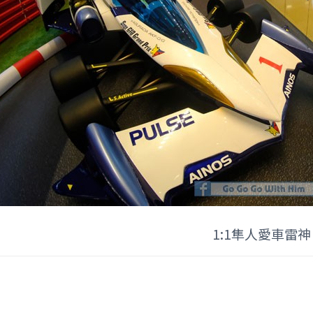
1:1隼人愛車雷神