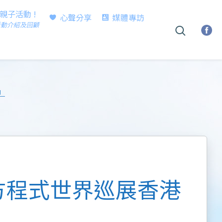
時親子活動 !
心聲分享
媒體專訪
活動介紹及回顧
」
方程式世界巡展香港