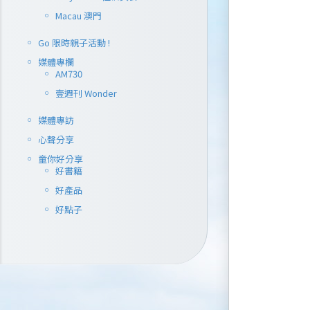
Macau 澳門
Go 限時親子活動 !
媒體專欄
AM730
壹週刊 Wonder
媒體專訪
心聲分享
童你好分享
好書籍
好產品
好點子