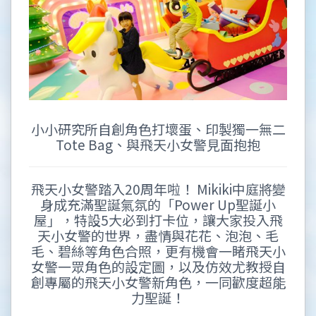
小小研究所自創角色打壞蛋、印製獨一無二
Tote Bag、與飛天小女警見面抱抱
飛天小女警踏入20周年啦！ Mikiki中庭將變
身成充滿聖誕氣氛的「Power Up聖誕小
屋」，特設5大必到打卡位，讓大家投入飛
天小女警的世界，盡情與花花、泡泡、毛
毛、碧絲等角色合照，更有機會一睹飛天小
女警一眾角色的設定圖，以及仿效尤教授自
創專屬的飛天小女警新角色，一同歡度超能
力聖誕！