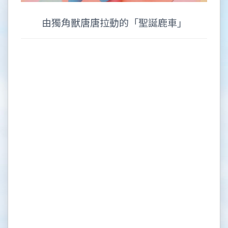
由獨角獸唐唐拉動的「聖誕鹿車」