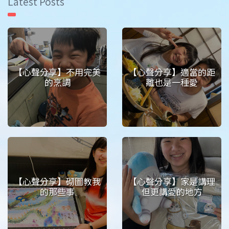
Latest Posts
【心聲分享】不用完美
【心聲分享】適當的距
的烹調
離也是一種愛
【心聲分享】砌圖教我
【心聲分享】家是講理
的那些事
但更講愛的地方