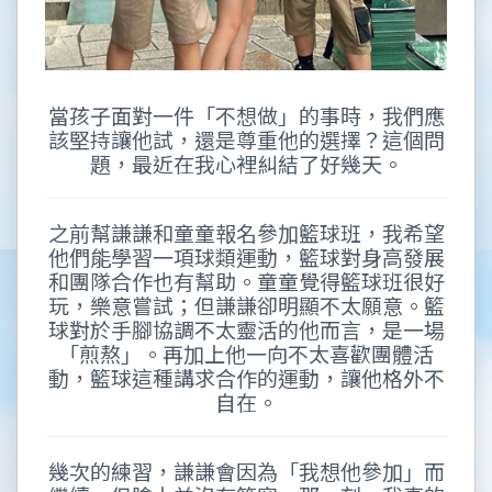
當孩子面對一件「不想做」的事時，我們應
該堅持讓他試，還是尊重他的選擇？這個問
題，最近在我心裡糾結了好幾天。
之前幫謙謙和童童報名參加籃球班，我希望
他們能學習一項球類運動，籃球對身高發展
和團隊合作也有幫助。童童覺得籃球班很好
玩，樂意嘗試；但謙謙卻明顯不太願意。籃
球對於手腳協調不太靈活的他而言，是一場
「煎熬」。再加上他一向不太喜歡團體活
動，籃球這種講求合作的運動，讓他格外不
自在。
幾次的練習，謙謙會因為「我想他參加」而