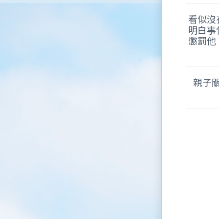
看似沒
明白事
懲罰他
親子