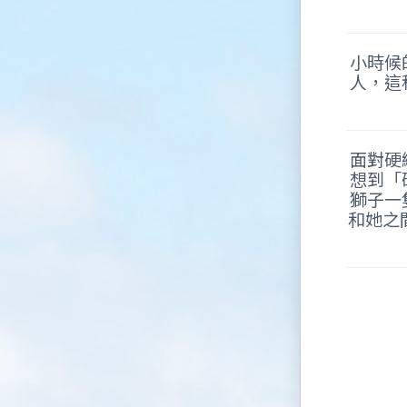
小時候
人，這
面對硬
想到「
獅子一
和她之