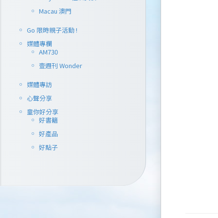
Macau 澳門
Go 限時親子活動 !
媒體專欄
AM730
壹週刊 Wonder
媒體專訪
心聲分享
童你好分享
好書籍
好產品
好點子