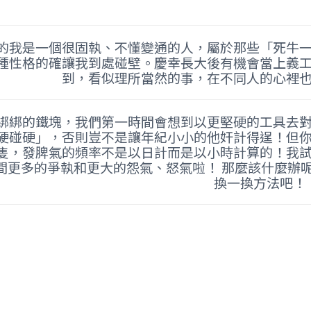
的我是一個很固執、不懂變通的人，屬於那些「死牛
種性格的確讓我到處碰壁。慶幸長大後有機會當上義
到，看似理所當然的事，在不同人的心裡
綁綁的鐵塊，我們第一時間會想到以更堅硬的工具去
硬碰硬」，否則豈不是讓年紀小小的他奸計得逞！但
隻，發脾氣的頻率不是以日計而是以小時計算的！我
間更多的爭執和更大的怨氣、怒氣啦！ 那麼該什麼辦
換一換方法吧！