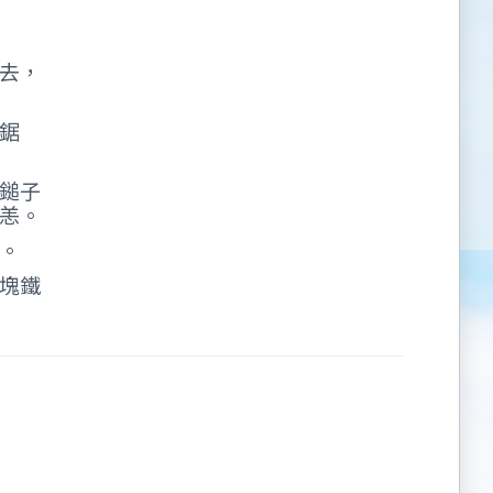
去，
鋸
鎚子
恙。
。
塊鐵