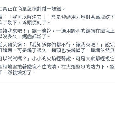
具正在商量怎樣對付一塊鐵。
：「我可以解決它！」於是斧頭用力地對著鐵塊砍下
砍了幾下，斧頭便鈍了。
讓我來吧！」鋸一邊說，一邊用鋒利的鋸齒在鐵塊上
以沒多久，鋸齒都斷了。
大哥笑道：「我知道你們都不行，讓我來吧！」說完
打鐵塊，可是鎚了很久，鎚頭也快鎚掉了，鐵塊依然無
以試試嗎？」小小的火焰輕聲說，可是大家都輕視它
輕地盤捲著鐵塊不住的燒，在火焰堅忍的熱力下，整
了，然後燒熔了。