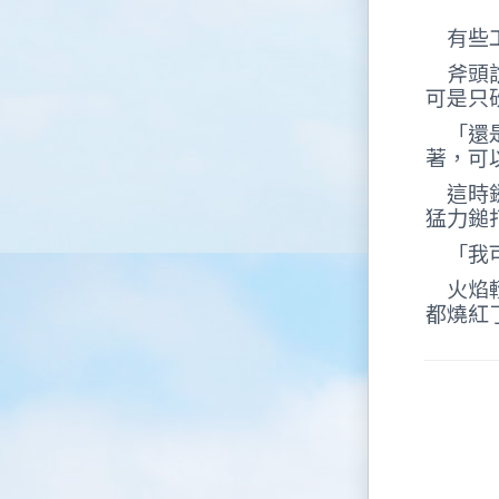
有些工
斧頭說
可是只
「還是
著，可
這時鎚
猛力鎚
「我可
火焰輕
都燒紅