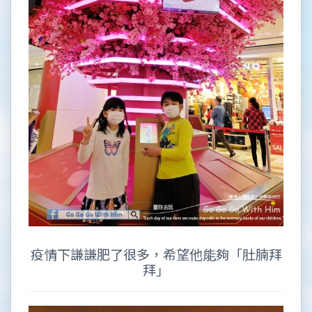
疫情下謙謙肥了很多，希望他能夠「肚腩拜
拜」