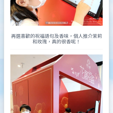
再選喜歡的祝福語句及香味，個人推介茉莉
和玫瑰，真的很香呢！