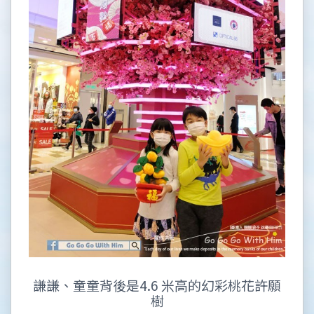
謙謙、童童背後是4.6 米高的幻彩桃花許願
樹