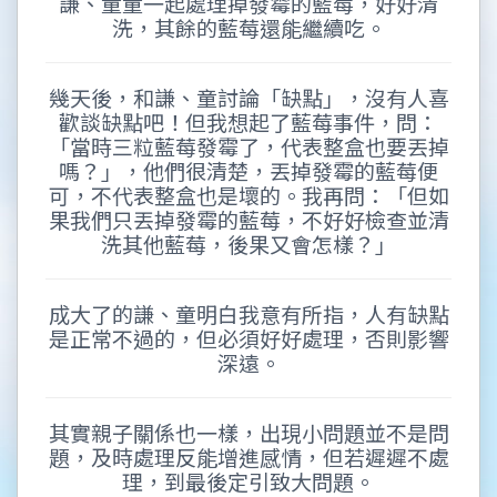
謙、童童一起處理掉發霉的藍莓，好好清
洗，其餘的藍莓還能繼續吃。
幾天後，和謙、童討論「缺點」，沒有人喜
歡談缺點吧！但我想起了藍莓事件，問：
「當時三粒藍莓發霉了，代表整盒也要丟掉
嗎？」，他們很清楚，丟掉發霉的藍莓便
可，不代表整盒也是壞的。我再問：「但如
果我們只丟掉發霉的藍莓，不好好檢查並清
洗其他藍莓，後果又會怎樣？」
成大了的謙、童明白我意有所指，人有缺點
是正常不過的，但必須好好處理，否則影響
深遠。
其實親子關係也一樣，出現小問題並不是問
題，及時處理反能增進感情，但若遲遲不處
理，到最後定引致大問題。