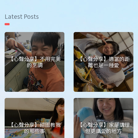
Latest Posts
【心聲分享】不用完美
【心聲分享】適當的距
的烹調
離也是一種愛
【心聲分享】砌圖教我
【心聲分享】家是講理
的那些事
但更講愛的地方