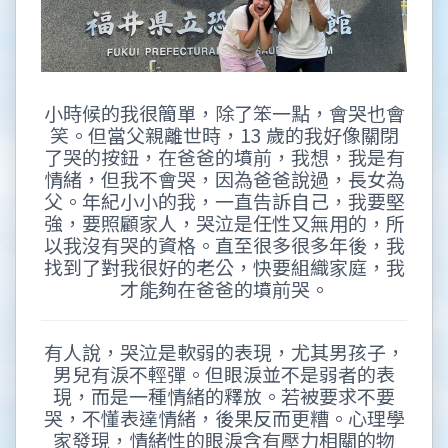
小時候的我很簡單，除了笨一點，會哭也會
笑。但當父親離世時，13 歲的我好像關閉
了哭的按鈕，在爸爸的墳前，我想，我是有
情緒，但我不會哭，因為爸爸說過，長女為
父。年紀小小的我，一直告訴自己，我要堅
強，要照顧家人，哭泣是任性又無用的，所
以我沒有哭的資格。直至很多很多年後，我
找到了對我很好的老公，快要組織家庭，我
才能夠在爸爸的墳前哭。
有人說，哭泣是軟弱的表現，尤其男孩子，
男兒有淚不輕彈。但眼淚並不是弱者的表
現，而是一種情緒的釋放。若被要求不要
哭，不懂表達情緒，後果反而更糟。心理學
家發現，情緒性的眼淚含有壓力相關的物