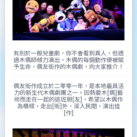
有別於一般兒童劇，你不會看到真人，但透
過木偶師傾力演出，木偶的每個動作便被賦
予生命，偶友街作的木偶劇，向大家推介！
偶友街作成立於二零零一年，是本地最具活
力的新生代木偶劇團之一。因熱愛木[偶]藝
術而走在一起的這班朋[友]，希望以木偶作
為橋樑，走出[街]外，深入民間，演出佳
[作]