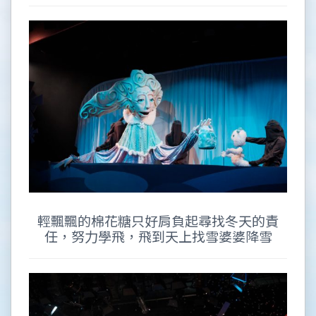
輕飄飄的棉花糖只好肩負起尋找冬天的責
任，努力學飛，飛到天上找雪婆婆降雪