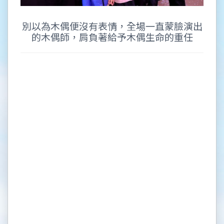
別以為木偶便沒有表情，全場一直蒙臉演出
的木偶師，肩負著給予木偶生命的重任