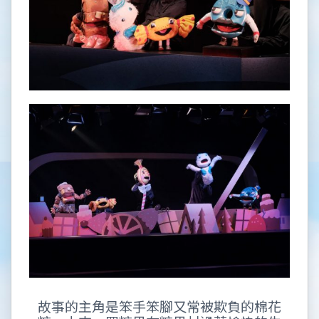
故事的主角是笨手笨腳又常被欺負的棉花