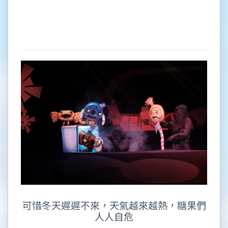
可惜冬天遲遲不來，天氣越來越熱，糖果們
人人自危