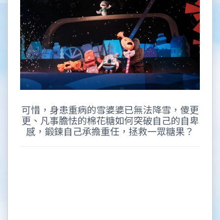
可惜，身患重病的雪婆婆已無法降雪，傻更
更、凡事膽怯的棉花糖如何突破自己的自卑
感，鍛鍊自己承擔重任，拯救一眾糖果？