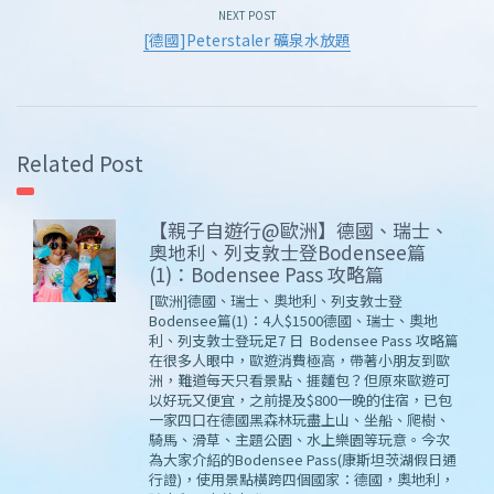
NEXT POST
[德國]Peterstaler 礦泉水放題
Related Post
【親子自遊行@歐洲】德國、瑞士、
奧地利、列支敦士登Bodensee篇
(1)：Bodensee Pass 攻略篇
[歐洲]德國、瑞士、奧地利、列支敦士登
Bodensee篇(1)：4人$1500德國、瑞士、奧地
利、列支敦士登玩足7 日 Bodensee Pass 攻略篇
在很多人眼中，歐遊消費極高，帶著小朋友到歐
洲，難道每天只看景點、捱麵包？但原來歐遊可
以好玩又便宜，之前提及$800一晚的住宿，已包
一家四口在德國黑森林玩盡上山、坐船、爬樹、
騎馬、滑草、主題公園、水上樂園等玩意。今次
為大家介紹的Bodensee Pass(康斯坦茨湖假日通
行證)，使用景點橫跨四個國家：德國，奧地利，