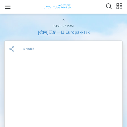
PREVIOUS POST
[德國]玩足一日 Europa-Park
SHARE