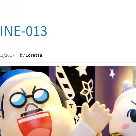
INE-013
11/2017
by
Loretta