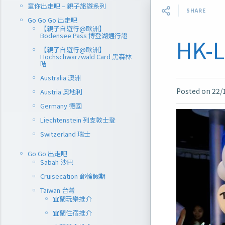
童你出走吧 – 親子旅遊系列
SHARE
Go Go Go 出走吧
【親子自遊行@歐洲】
Bodensee Pass 博登湖通行證
HK-L
【親子自遊行@歐洲】
Hochschwarzwald Card 黑森林
咭
Australia 澳洲
Posted on
22/
Austria 奧地利
Germany 德國
Liechtenstein 列支敦士登
Switzerland 瑞士
Go Go 出走吧
Sabah 沙巴
Cruisecation 郵輪假期
Taiwan 台灣
宜蘭玩樂推介
宜蘭住宿推介