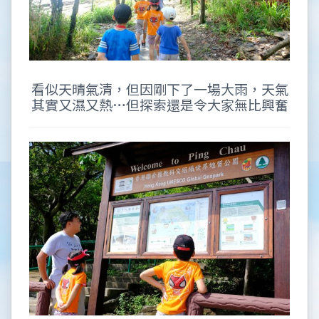
看似天晴氣清，但因剛下了一場大雨，天氣
其實又濕又熱…但探索還是令大家無比興奮