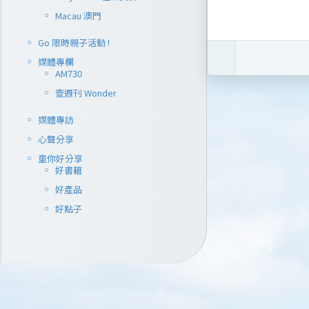
Macau 澳門
Go 限時親子活動 !
媒體專欄
AM730
壹週刊 Wonder
媒體專訪
心聲分享
童你好分享
好書籍
好產品
好點子