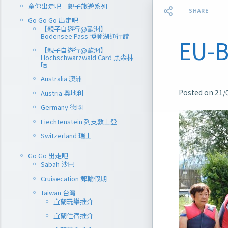
童你出走吧 – 親子旅遊系列
SHARE
Go Go Go 出走吧
【親子自遊行@歐洲】
Bodensee Pass 博登湖通行證
EU-
【親子自遊行@歐洲】
Hochschwarzwald Card 黑森林
咭
Australia 澳洲
Posted on
21/
Austria 奧地利
Germany 德國
Liechtenstein 列支敦士登
Switzerland 瑞士
Go Go 出走吧
Sabah 沙巴
Cruisecation 郵輪假期
Taiwan 台灣
宜蘭玩樂推介
宜蘭住宿推介