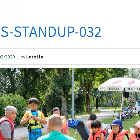
BS-STANDUP-032
02/2020
by
Loretta