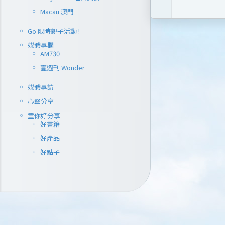
Macau 澳門
Go 限時親子活動 !
媒體專欄
AM730
壹週刊 Wonder
媒體專訪
心聲分享
童你好分享
好書籍
好產品
好點子