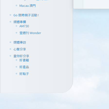
Macau 澳門
Go 限時親子活動 !
媒體專欄
AM730
壹週刊 Wonder
媒體專訪
心聲分享
童你好分享
好書籍
好產品
好點子