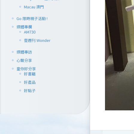
Macau 澳門
Go 限時親子活動 !
媒體專欄
AM730
壹週刊 Wonder
媒體專訪
心聲分享
童你好分享
好書籍
好產品
好點子