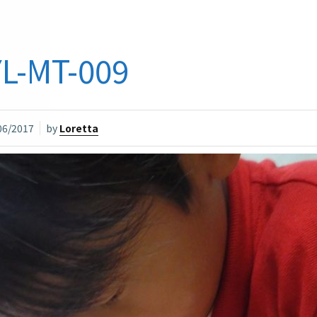
L-MT-009
06/2017
by
Loretta