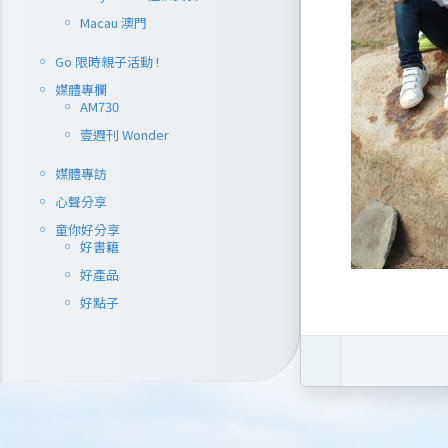
Macau 澳門
Go 限時親子活動 !
媒體專欄
AM730
壹週刊 Wonder
媒體專訪
心聲分享
童你好分享
好書籍
好產品
好點子