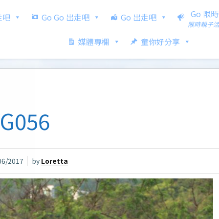
Go 限
出走吧
Go Go 出走吧
Go 出走吧
限時親子
媒體專欄
童你好分享
VG056
06/2017
by
Loretta